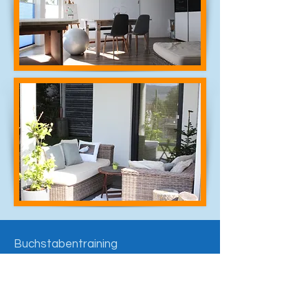
Buchstabentraining
Britta Gamp
Im Silberhardt 11
78337 Öhningen